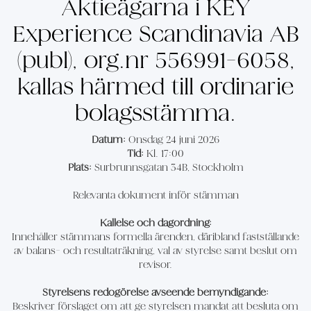
Aktieägarna i KEY
Experience Scandinavia AB
(publ), org.nr 556991-6058,
kallas härmed till ordinarie
bolagsstämma.
Datum:
Onsdag 24 juni 2026
Tid:
Kl. 17:00
Plats:
Surbrunnsgatan 34B, Stockholm
Relevanta dokument inför stämman
Kallelse och dagordning:
Innehåller stämmans formella ärenden, däribland fastställande
av balans- och resultaträkning, val av styrelse samt beslut om
revisor.
Styrelsens redogörelse avseende bemyndigande:
Beskriver förslaget om att ge styrelsen mandat att besluta om